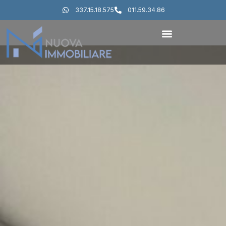
337.15.18.575
011.59.34.86