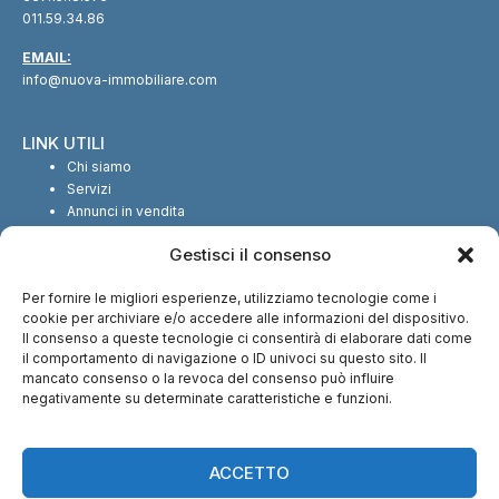
011.59.34.86
EMAIL:
info@nuova-immobiliare.com
LINK UTILI
Chi siamo
Servizi
Annunci in vendita
Annunci in affitto
Gestisci il consenso
Contatti
Per fornire le migliori esperienze, utilizziamo tecnologie come i
SEGUICI SUI SOCIAL
cookie per archiviare e/o accedere alle informazioni del dispositivo.
Il consenso a queste tecnologie ci consentirà di elaborare dati come
il comportamento di navigazione o ID univoci su questo sito. Il
mancato consenso o la revoca del consenso può influire
negativamente su determinate caratteristiche e funzioni.
CI TROVI ANCHE SU:
ACCETTO