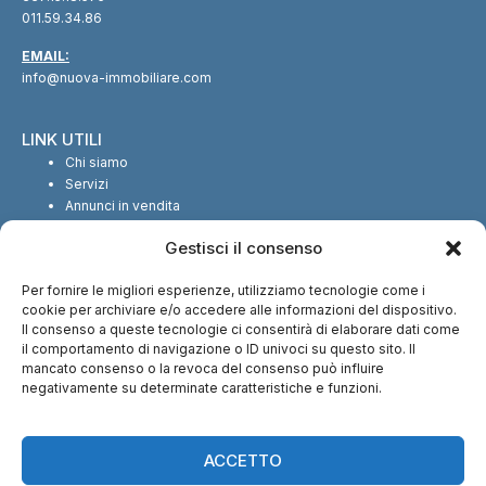
011.59.34.86
EMAIL:
info@nuova-immobiliare.com
LINK UTILI
Chi siamo
Servizi
Annunci in vendita
Annunci in affitto
Gestisci il consenso
Contatti
Per fornire le migliori esperienze, utilizziamo tecnologie come i
SEGUICI SUI SOCIAL
cookie per archiviare e/o accedere alle informazioni del dispositivo.
Il consenso a queste tecnologie ci consentirà di elaborare dati come
il comportamento di navigazione o ID univoci su questo sito. Il
mancato consenso o la revoca del consenso può influire
negativamente su determinate caratteristiche e funzioni.
CI TROVI ANCHE SU:
ACCETTO