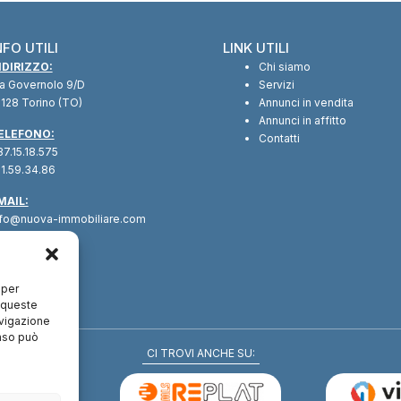
NFO UTILI
LINK UTILI
NDIRIZZO:
Chi siamo
ia Governolo 9/D
Servizi
128 Torino (TO)
Annunci in vendita
Annunci in affitto
ELEFONO:
Contatti
7.15.18.575
1.59.34.86
MAIL:
nfo@nuova-immobiliare.com
 per
a queste
avigazione
enso può
CI TROVI ANCHE SU: