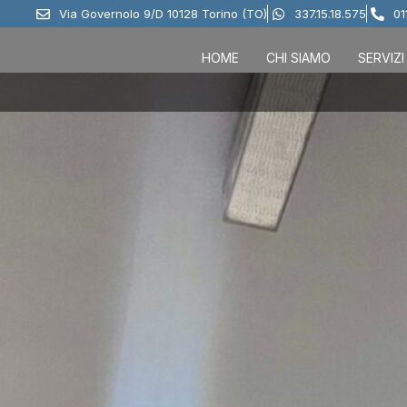
Via Governolo 9/D 10128 Torino (TO)
337.15.18.575
01
HOME
CHI SIAMO
SERVIZI