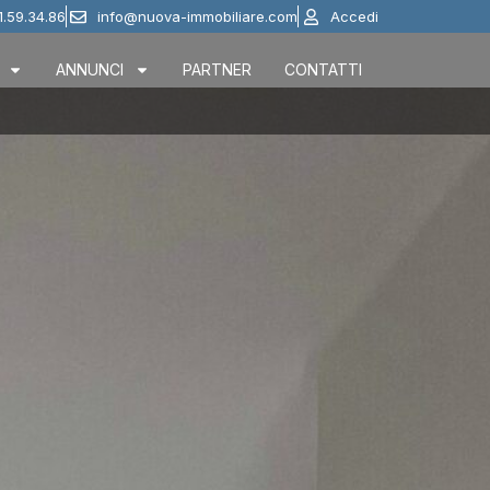
1.59.34.86
info@nuova-immobiliare.com
Accedi
ANNUNCI
PARTNER
CONTATTI