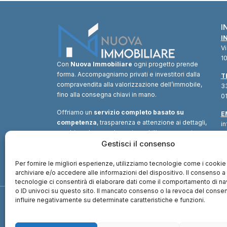
I
I
V
10
Con
Nuova Immobiliare
ogni progetto prende
forma. Accompagniamo privati e investitori dalla
T
compravendita alla valorizzazione dell’immobile,
33
fino alla consegna chiavi in mano.
01
Offriamo un
servizio completo basato su
E
competenza
, trasparenza e attenzione ai dettagli,
i
combinando consulenza immobiliare, supporto
tecnico e soluzioni finanziarie.
Gestisci il consenso
Un unico
interlocutore
per trasformare ogni opportunità in
valore.
Per fornire le migliori esperienze, utilizziamo tecnologie come i cookie
archiviare e/o accedere alle informazioni del dispositivo. Il consenso 
tecnologie ci consentirà di elaborare dati come il comportamento di n
o ID univoci su questo sito. Il mancato consenso o la revoca del cons
influire negativamente su determinate caratteristiche e funzioni.