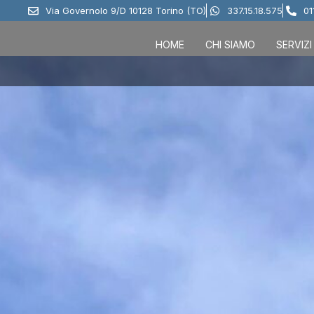
Via Governolo 9/D 10128 Torino (TO)
337.15.18.575
01
HOME
CHI SIAMO
SERVIZI