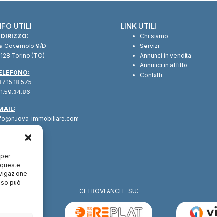
NFO UTILI
LINK UTILI
NDIRIZZO:
Chi siamo
ia Governolo 9/D
Servizi
128 Torino (TO)
Annunci in vendita
Annunci in affitto
ELEFONO:
Contatti
7.15.18.575
1.59.34.86
MAIL:
nfo@nuova-immobiliare.com
 per
a queste
avigazione
enso può
CI TROVI ANCHE SU: