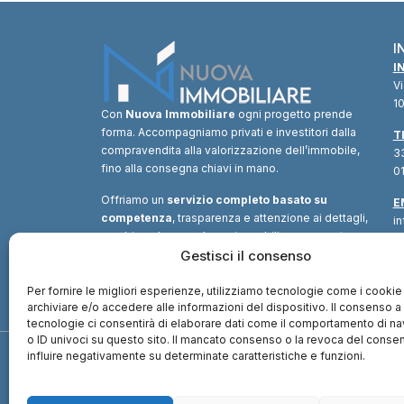
I
I
V
10
Con
Nuova Immobiliare
ogni progetto prende
forma. Accompagniamo privati e investitori dalla
T
compravendita alla valorizzazione dell’immobile,
33
fino alla consegna chiavi in mano.
01
Offriamo un
servizio completo basato su
E
competenza
, trasparenza e attenzione ai dettagli,
i
combinando consulenza immobiliare, supporto
tecnico e soluzioni finanziarie.
Gestisci il consenso
Un unico
interlocutore
per trasformare ogni opportunità in
valore.
Per fornire le migliori esperienze, utilizziamo tecnologie come i cookie
archiviare e/o accedere alle informazioni del dispositivo. Il consenso 
tecnologie ci consentirà di elaborare dati come il comportamento di n
o ID univoci su questo sito. Il mancato consenso o la revoca del cons
influire negativamente su determinate caratteristiche e funzioni.