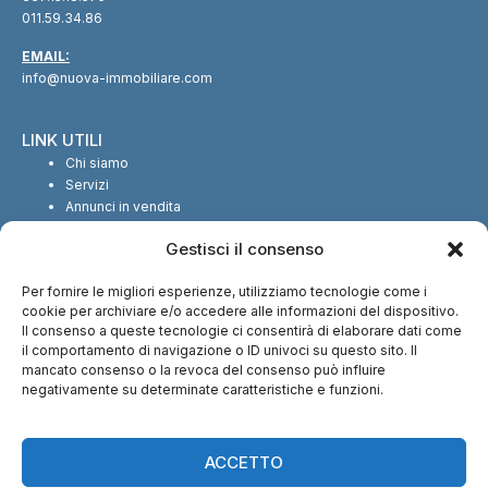
011.59.34.86
EMAIL:
info@nuova-immobiliare.com
LINK UTILI
Chi siamo
Servizi
Annunci in vendita
Annunci in affitto
Gestisci il consenso
Contatti
Per fornire le migliori esperienze, utilizziamo tecnologie come i
SEGUICI SUI SOCIAL
cookie per archiviare e/o accedere alle informazioni del dispositivo.
Il consenso a queste tecnologie ci consentirà di elaborare dati come
il comportamento di navigazione o ID univoci su questo sito. Il
mancato consenso o la revoca del consenso può influire
negativamente su determinate caratteristiche e funzioni.
CI TROVI ANCHE SU:
ACCETTO