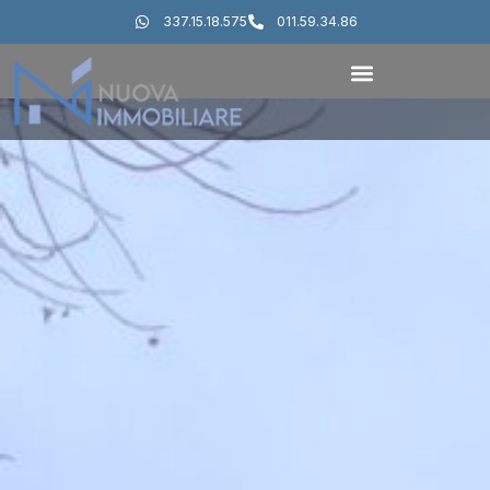
337.15.18.575
011.59.34.86