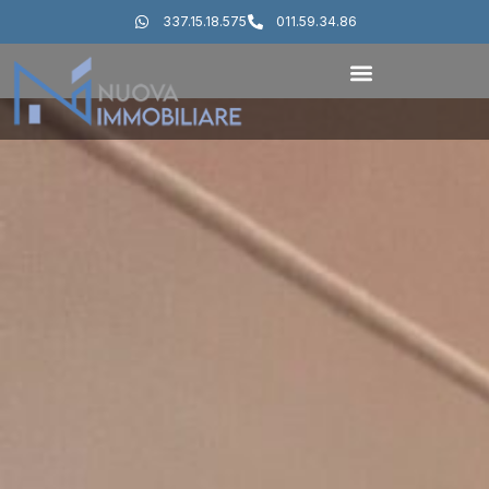
337.15.18.575
011.59.34.86