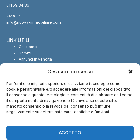
011.59.34.86
EMAIL:
info@nuova-immobiliare.com
LINK UTILI
Chi siamo
Servizi
Annunci in vendita
Annunci in affitto
Gestisci il consenso
Contatti
Per fornire le migliori esperienze, utilizziamo tecnologie come i
SEGUICI SUI SOCIAL
cookie per archiviare e/o accedere alle informazioni del dispositivo.
Il consenso a queste tecnologie ci consentirà di elaborare dati come
il comportamento di navigazione o ID univoci su questo sito. Il
mancato consenso o la revoca del consenso può influire
negativamente su determinate caratteristiche e funzioni.
CI TROVI ANCHE SU:
ACCETTO