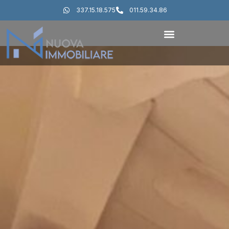
337.15.18.575
011.59.34.86