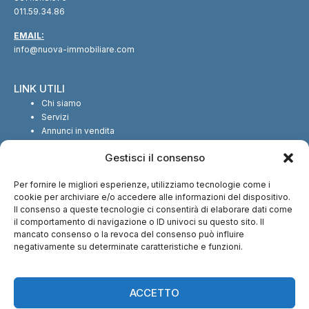
011.59.34.86
EMAIL:
info@nuova-immobiliare.com
LINK UTILI
Chi siamo
Servizi
Annunci in vendita
Annunci in affitto
Gestisci il consenso
Contatti
Per fornire le migliori esperienze, utilizziamo tecnologie come i
SEGUICI SUI SOCIAL
cookie per archiviare e/o accedere alle informazioni del dispositivo.
Il consenso a queste tecnologie ci consentirà di elaborare dati come
il comportamento di navigazione o ID univoci su questo sito. Il
mancato consenso o la revoca del consenso può influire
negativamente su determinate caratteristiche e funzioni.
CI TROVI ANCHE SU:
ACCETTO