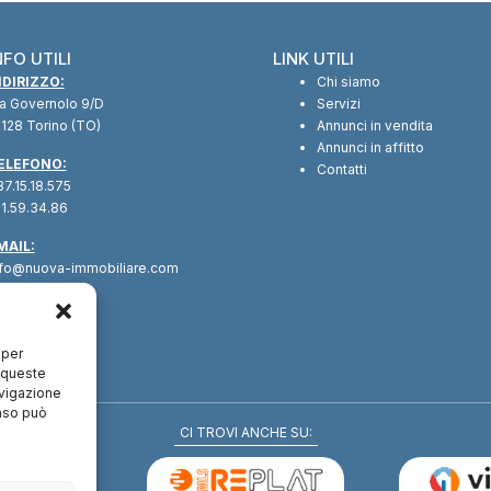
NFO UTILI
LINK UTILI
NDIRIZZO:
Chi siamo
ia Governolo 9/D
Servizi
128 Torino (TO)
Annunci in vendita
Annunci in affitto
ELEFONO:
Contatti
7.15.18.575
1.59.34.86
MAIL:
nfo@nuova-immobiliare.com
 per
a queste
avigazione
enso può
CI TROVI ANCHE SU: