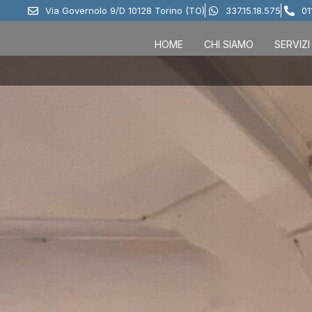
Via Governolo 9/D 10128 Torino (TO)
337.15.18.575
01
HOME
CHI SIAMO
SERVIZI