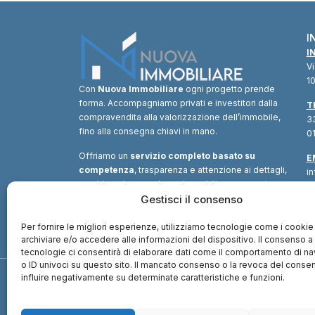
I
I
V
10
Con
Nuova Immobiliare
ogni progetto prende
forma. Accompagniamo privati e investitori dalla
T
compravendita alla valorizzazione dell’immobile,
33
fino alla consegna chiavi in mano.
01
Offriamo un
servizio completo basato su
E
competenza
, trasparenza e attenzione ai dettagli,
i
combinando consulenza immobiliare, supporto
tecnico e soluzioni finanziarie.
Gestisci il consenso
Un unico
interlocutore
per trasformare ogni opportunità in
valore.
Per fornire le migliori esperienze, utilizziamo tecnologie come i cookie
archiviare e/o accedere alle informazioni del dispositivo. Il consenso 
tecnologie ci consentirà di elaborare dati come il comportamento di n
o ID univoci su questo sito. Il mancato consenso o la revoca del cons
influire negativamente su determinate caratteristiche e funzioni.