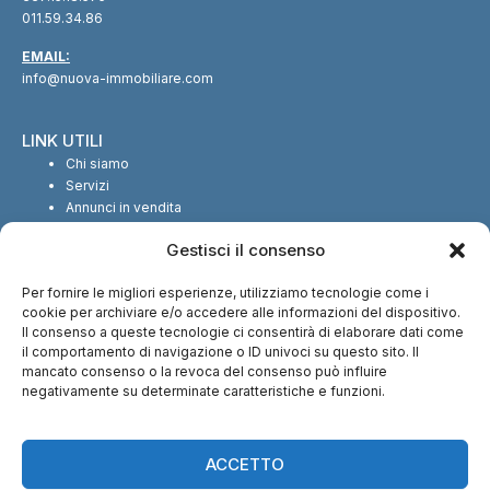
011.59.34.86
EMAIL:
info@nuova-immobiliare.com
LINK UTILI
Chi siamo
Servizi
Annunci in vendita
Annunci in affitto
Gestisci il consenso
Contatti
Per fornire le migliori esperienze, utilizziamo tecnologie come i
SEGUICI SUI SOCIAL
cookie per archiviare e/o accedere alle informazioni del dispositivo.
Il consenso a queste tecnologie ci consentirà di elaborare dati come
il comportamento di navigazione o ID univoci su questo sito. Il
mancato consenso o la revoca del consenso può influire
negativamente su determinate caratteristiche e funzioni.
CI TROVI ANCHE SU:
ACCETTO