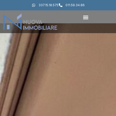
337.15.18.575
011.59.34.86