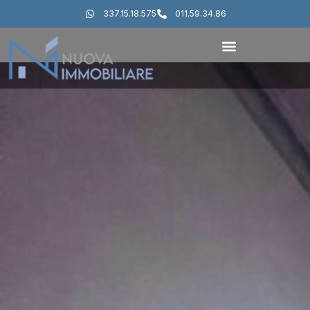
337.15.18.575
011.59.34.86