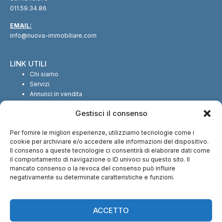
011.59.34.86
EMAIL:
info@nuova-immobiliare.com
LINK UTILI
Chi siamo
Servizi
Annunci in vendita
Annunci in affitto
Gestisci il consenso
Contatti
Per fornire le migliori esperienze, utilizziamo tecnologie come i
SEGUICI SUI SOCIAL
cookie per archiviare e/o accedere alle informazioni del dispositivo.
Il consenso a queste tecnologie ci consentirà di elaborare dati come
il comportamento di navigazione o ID univoci su questo sito. Il
mancato consenso o la revoca del consenso può influire
negativamente su determinate caratteristiche e funzioni.
CI TROVI ANCHE SU:
ACCETTO