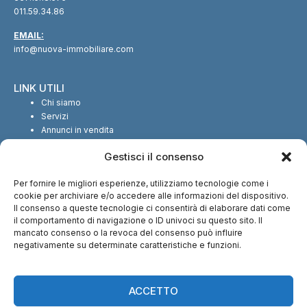
011.59.34.86
EMAIL:
info@nuova-immobiliare.com
LINK UTILI
Chi siamo
Servizi
Annunci in vendita
Annunci in affitto
Gestisci il consenso
Contatti
Per fornire le migliori esperienze, utilizziamo tecnologie come i
SEGUICI SUI SOCIAL
cookie per archiviare e/o accedere alle informazioni del dispositivo.
Il consenso a queste tecnologie ci consentirà di elaborare dati come
il comportamento di navigazione o ID univoci su questo sito. Il
mancato consenso o la revoca del consenso può influire
negativamente su determinate caratteristiche e funzioni.
CI TROVI ANCHE SU:
ACCETTO