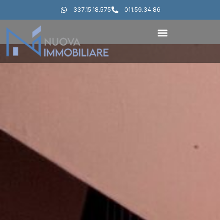
337.15.18.575
011.59.34.86