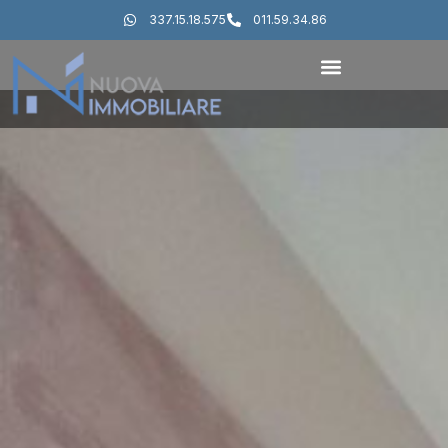
337.15.18.575
011.59.34.86