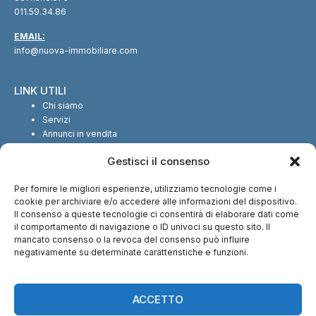
011.59.34.86
EMAIL:
info@nuova-immobiliare.com
LINK UTILI
Chi siamo
Servizi
Annunci in vendita
Annunci in affitto
Gestisci il consenso
Contatti
Per fornire le migliori esperienze, utilizziamo tecnologie come i
SEGUICI SUI SOCIAL
cookie per archiviare e/o accedere alle informazioni del dispositivo.
Il consenso a queste tecnologie ci consentirà di elaborare dati come
il comportamento di navigazione o ID univoci su questo sito. Il
mancato consenso o la revoca del consenso può influire
negativamente su determinate caratteristiche e funzioni.
CI TROVI ANCHE SU:
ACCETTO