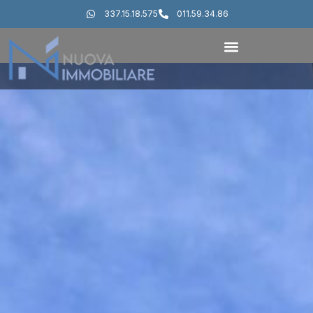
337.15.18.575
011.59.34.86