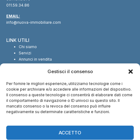
011.59.34.86
EMAIL:
info@nuova-immobiliare.com
LINK UTILI
Chi siamo
Servizi
Annunci in vendita
Annunci in affitto
Gestisci il consenso
Contatti
Per fornire le migliori esperienze, utilizziamo tecnologie come i
SEGUICI SUI SOCIAL
cookie per archiviare e/o accedere alle informazioni del dispositivo.
Il consenso a queste tecnologie ci consentirà di elaborare dati come
il comportamento di navigazione o ID univoci su questo sito. Il
mancato consenso o la revoca del consenso può influire
negativamente su determinate caratteristiche e funzioni.
CI TROVI ANCHE SU:
ACCETTO