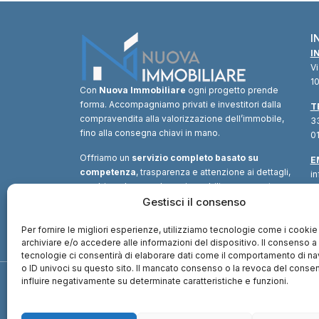
I
I
V
10
Con
Nuova Immobiliare
ogni progetto prende
forma. Accompagniamo privati e investitori dalla
T
compravendita alla valorizzazione dell’immobile,
33
fino alla consegna chiavi in mano.
01
Offriamo un
servizio completo basato su
E
competenza
, trasparenza e attenzione ai dettagli,
i
combinando consulenza immobiliare, supporto
tecnico e soluzioni finanziarie.
Gestisci il consenso
Un unico
interlocutore
per trasformare ogni opportunità in
valore.
Per fornire le migliori esperienze, utilizziamo tecnologie come i cookie
archiviare e/o accedere alle informazioni del dispositivo. Il consenso 
tecnologie ci consentirà di elaborare dati come il comportamento di n
o ID univoci su questo sito. Il mancato consenso o la revoca del cons
influire negativamente su determinate caratteristiche e funzioni.