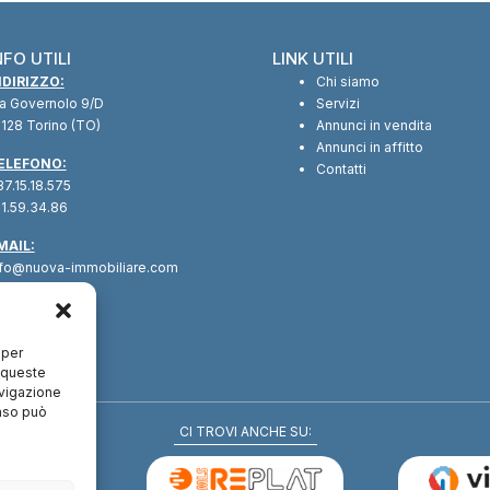
NFO UTILI
LINK UTILI
NDIRIZZO:
Chi siamo
ia Governolo 9/D
Servizi
128 Torino (TO)
Annunci in vendita
Annunci in affitto
ELEFONO:
Contatti
7.15.18.575
1.59.34.86
MAIL:
nfo@nuova-immobiliare.com
 per
a queste
avigazione
enso può
CI TROVI ANCHE SU: