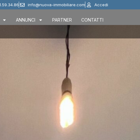
1.59.34.86
info@nuova-immobiliare.com
Accedi
ANNUNCI
PARTNER
CONTATTI