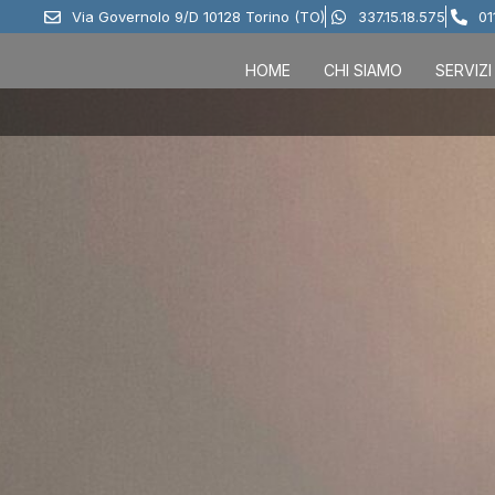
Via Governolo 9/D 10128 Torino (TO)
337.15.18.575
01
HOME
CHI SIAMO
SERVIZI