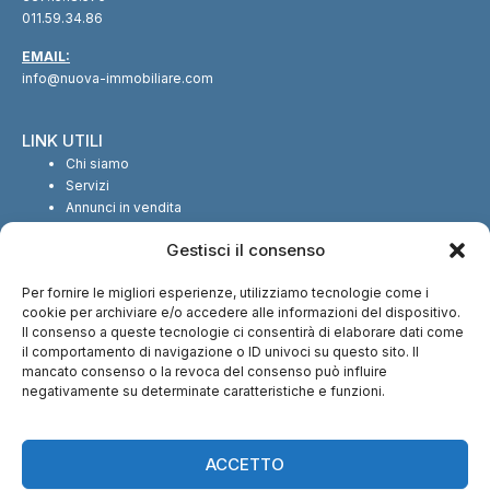
011.59.34.86
EMAIL:
info@nuova-immobiliare.com
LINK UTILI
Chi siamo
Servizi
Annunci in vendita
Annunci in affitto
Gestisci il consenso
Contatti
Per fornire le migliori esperienze, utilizziamo tecnologie come i
SEGUICI SUI SOCIAL
cookie per archiviare e/o accedere alle informazioni del dispositivo.
Il consenso a queste tecnologie ci consentirà di elaborare dati come
il comportamento di navigazione o ID univoci su questo sito. Il
mancato consenso o la revoca del consenso può influire
negativamente su determinate caratteristiche e funzioni.
CI TROVI ANCHE SU:
ACCETTO