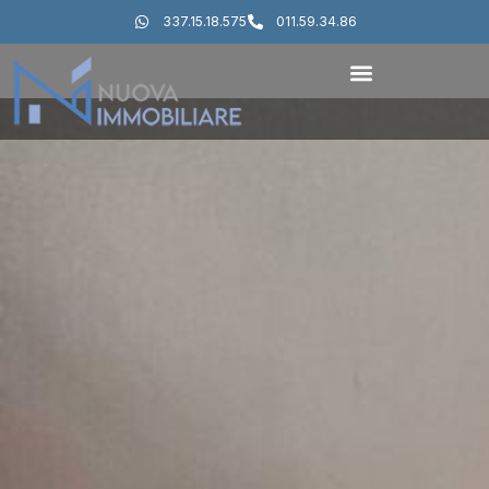
337.15.18.575
011.59.34.86