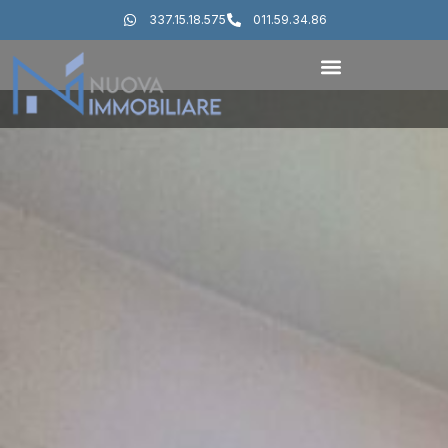
337.15.18.575
011.59.34.86