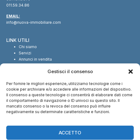
011.59.34.86
EMAIL:
info@nuova-immobiliare.com
LINK UTILI
Chi siamo
Servizi
Annunci in vendita
Annunci in affitto
Gestisci il consenso
Contatti
Per fornire le migliori esperienze, utilizziamo tecnologie come i
SEGUICI SUI SOCIAL
cookie per archiviare e/o accedere alle informazioni del dispositivo.
Il consenso a queste tecnologie ci consentirà di elaborare dati come
il comportamento di navigazione o ID univoci su questo sito. Il
mancato consenso o la revoca del consenso può influire
negativamente su determinate caratteristiche e funzioni.
CI TROVI ANCHE SU:
ACCETTO