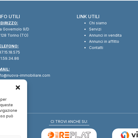
NFO UTILI
LINK UTILI
NDIRIZZO:
Chi siamo
ia Governolo 9/D
Servizi
128 Torino (TO)
Annunci in vendita
Annunci in affitto
ELEFONO:
Contatti
7.15.18.575
1.59.34.86
MAIL:
nfo@nuova-immobiliare.com
 per
a queste
avigazione
enso può
CI TROVI ANCHE SU: