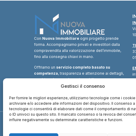
I
I
V
10
Con
Nuova Immobiliare
ogni progetto prende
forma. Accompagniamo privati e investitori dalla
T
compravendita alla valorizzazione dell’immobile,
33
fino alla consegna chiavi in mano.
01
Offriamo un
servizio completo basato su
E
competenza
, trasparenza e attenzione ai dettagli,
i
combinando consulenza immobiliare, supporto
tecnico e soluzioni finanziarie.
Gestisci il consenso
Un unico
interlocutore
per trasformare ogni opportunità in
valore.
Per fornire le migliori esperienze, utilizziamo tecnologie come i cookie
archiviare e/o accedere alle informazioni del dispositivo. Il consenso 
tecnologie ci consentirà di elaborare dati come il comportamento di n
o ID univoci su questo sito. Il mancato consenso o la revoca del cons
influire negativamente su determinate caratteristiche e funzioni.