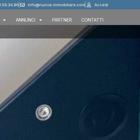
1.59.34.86
info@nuova-immobiliare.com
Accedi
ANNUNCI
PARTNER
CONTATTI