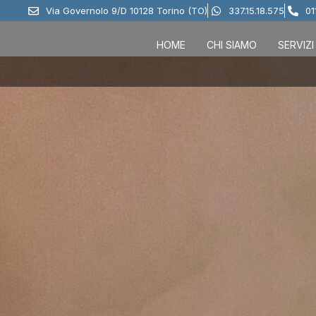
Via Governolo 9/D 10128 Torino (TO)
337.15.18.575
01
HOME
CHI SIAMO
SERVIZI