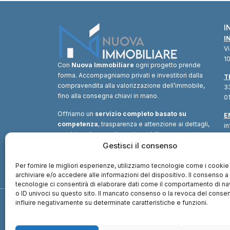
I
I
V
10
Con
Nuova Immobiliare
ogni progetto prende
forma. Accompagniamo privati e investitori dalla
T
compravendita alla valorizzazione dell’immobile,
33
fino alla consegna chiavi in mano.
01
Offriamo un
servizio completo basato su
E
competenza
, trasparenza e attenzione ai dettagli,
i
combinando consulenza immobiliare, supporto
tecnico e soluzioni finanziarie.
Gestisci il consenso
Un unico
interlocutore
per trasformare ogni opportunità in
valore.
Per fornire le migliori esperienze, utilizziamo tecnologie come i cookie
archiviare e/o accedere alle informazioni del dispositivo. Il consenso 
tecnologie ci consentirà di elaborare dati come il comportamento di n
o ID univoci su questo sito. Il mancato consenso o la revoca del cons
influire negativamente su determinate caratteristiche e funzioni.