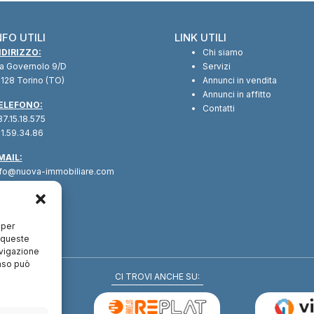
NFO UTILI
LINK UTILI
NDIRIZZO:
Chi siamo
ia Governolo 9/D
Servizi
128 Torino (TO)
Annunci in vendita
Annunci in affitto
ELEFONO:
Contatti
7.15.18.575
1.59.34.86
MAIL:
nfo@nuova-immobiliare.com
 per
a queste
avigazione
enso può
CI TROVI ANCHE SU: