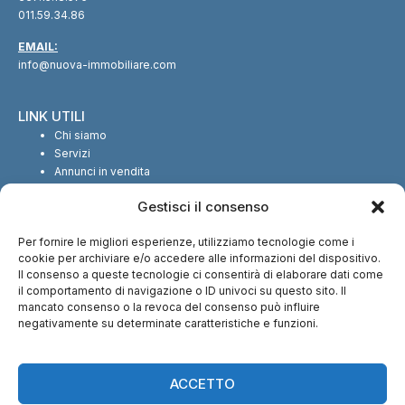
011.59.34.86
EMAIL:
info@nuova-immobiliare.com
LINK UTILI
Chi siamo
Servizi
Annunci in vendita
Annunci in affitto
Gestisci il consenso
Contatti
Per fornire le migliori esperienze, utilizziamo tecnologie come i
SEGUICI SUI SOCIAL
cookie per archiviare e/o accedere alle informazioni del dispositivo.
Il consenso a queste tecnologie ci consentirà di elaborare dati come
il comportamento di navigazione o ID univoci su questo sito. Il
mancato consenso o la revoca del consenso può influire
negativamente su determinate caratteristiche e funzioni.
CI TROVI ANCHE SU:
ACCETTO