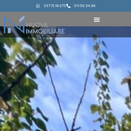
337.15.18.575
011.59.34.86