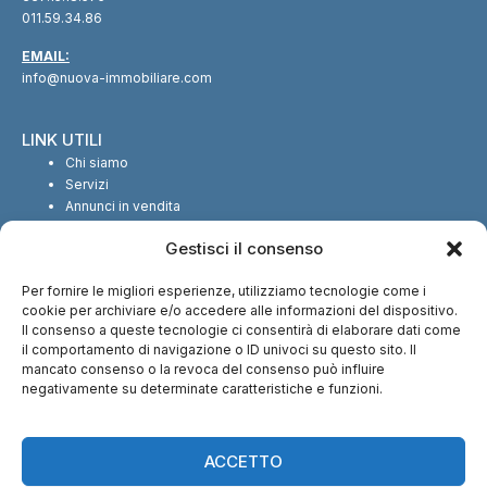
011.59.34.86
EMAIL:
info@nuova-immobiliare.com
LINK UTILI
Chi siamo
Servizi
Annunci in vendita
Annunci in affitto
Gestisci il consenso
Contatti
Per fornire le migliori esperienze, utilizziamo tecnologie come i
SEGUICI SUI SOCIAL
cookie per archiviare e/o accedere alle informazioni del dispositivo.
Il consenso a queste tecnologie ci consentirà di elaborare dati come
il comportamento di navigazione o ID univoci su questo sito. Il
mancato consenso o la revoca del consenso può influire
negativamente su determinate caratteristiche e funzioni.
CI TROVI ANCHE SU:
ACCETTO