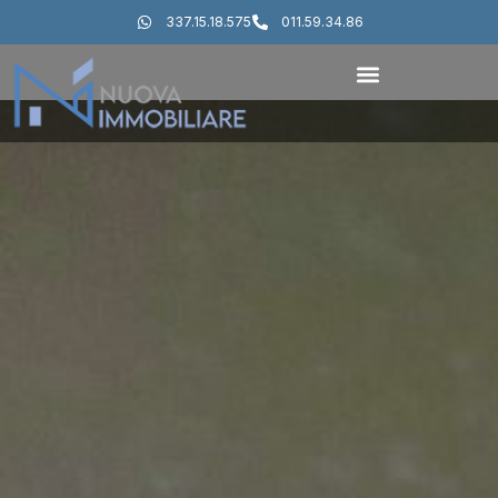
337.15.18.575
011.59.34.86