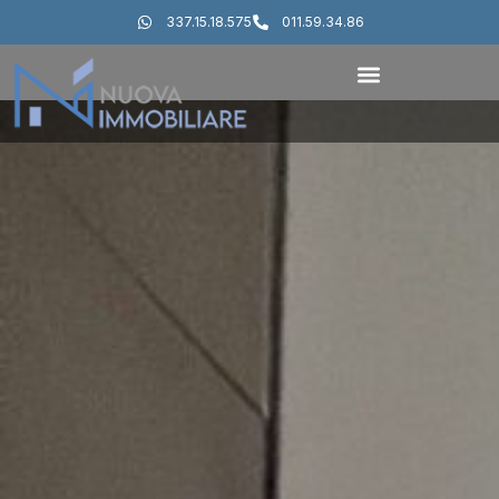
337.15.18.575
011.59.34.86