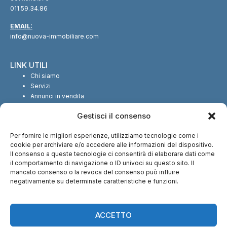
011.59.34.86
EMAIL:
info@nuova-immobiliare.com
LINK UTILI
Chi siamo
Servizi
Annunci in vendita
Annunci in affitto
Gestisci il consenso
Contatti
Per fornire le migliori esperienze, utilizziamo tecnologie come i
SEGUICI SUI SOCIAL
cookie per archiviare e/o accedere alle informazioni del dispositivo.
Il consenso a queste tecnologie ci consentirà di elaborare dati come
il comportamento di navigazione o ID univoci su questo sito. Il
mancato consenso o la revoca del consenso può influire
negativamente su determinate caratteristiche e funzioni.
CI TROVI ANCHE SU:
ACCETTO