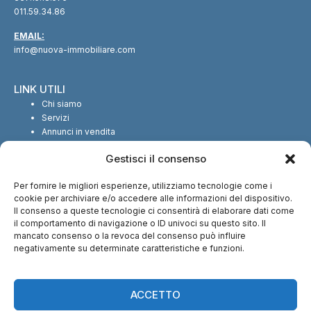
011.59.34.86
EMAIL:
info@nuova-immobiliare.com
LINK UTILI
Chi siamo
Servizi
Annunci in vendita
Annunci in affitto
Gestisci il consenso
Contatti
Per fornire le migliori esperienze, utilizziamo tecnologie come i
SEGUICI SUI SOCIAL
cookie per archiviare e/o accedere alle informazioni del dispositivo.
Il consenso a queste tecnologie ci consentirà di elaborare dati come
il comportamento di navigazione o ID univoci su questo sito. Il
mancato consenso o la revoca del consenso può influire
negativamente su determinate caratteristiche e funzioni.
CI TROVI ANCHE SU:
ACCETTO