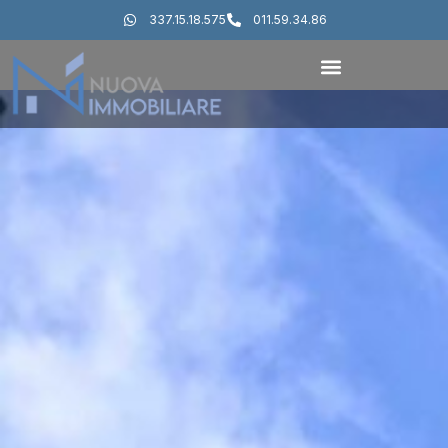
337.15.18.575
011.59.34.86