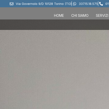
Via Governolo 9/D 10128 Torino (TO)
337.15.18.575
01
HOME
CHI SIAMO
SERVIZI