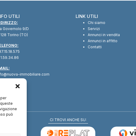
NFO UTILI
LINK UTILI
NDIRIZZO:
Chi siamo
ia Governolo 9/D
Servizi
128 Torino (TO)
Annunci in vendita
Annunci in affitto
ELEFONO:
Contatti
7.15.18.575
1.59.34.86
MAIL:
nfo@nuova-immobiliare.com
 per
a queste
avigazione
enso può
CI TROVI ANCHE SU: