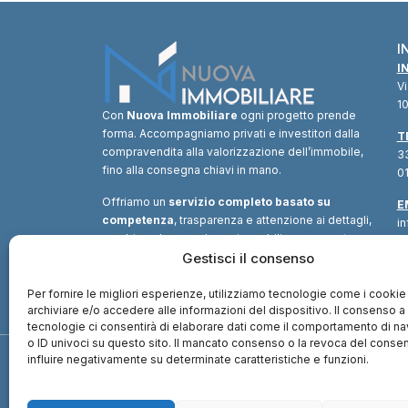
I
I
V
10
Con
Nuova Immobiliare
ogni progetto prende
forma. Accompagniamo privati e investitori dalla
T
compravendita alla valorizzazione dell’immobile,
33
fino alla consegna chiavi in mano.
01
Offriamo un
servizio completo basato su
E
competenza
, trasparenza e attenzione ai dettagli,
i
combinando consulenza immobiliare, supporto
tecnico e soluzioni finanziarie.
Gestisci il consenso
Un unico
interlocutore
per trasformare ogni opportunità in
valore.
Per fornire le migliori esperienze, utilizziamo tecnologie come i cookie
archiviare e/o accedere alle informazioni del dispositivo. Il consenso 
tecnologie ci consentirà di elaborare dati come il comportamento di n
o ID univoci su questo sito. Il mancato consenso o la revoca del cons
influire negativamente su determinate caratteristiche e funzioni.