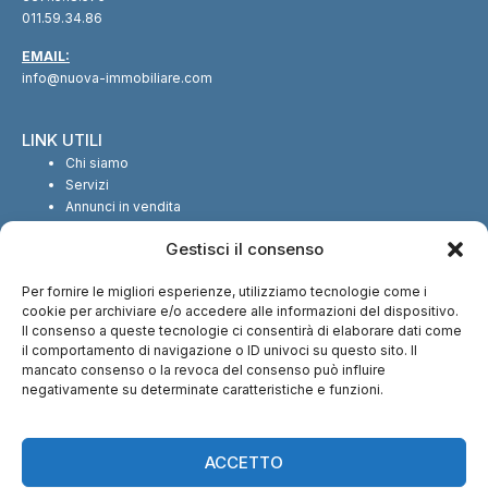
011.59.34.86
EMAIL:
info@nuova-immobiliare.com
LINK UTILI
Chi siamo
Servizi
Annunci in vendita
Annunci in affitto
Gestisci il consenso
Contatti
Per fornire le migliori esperienze, utilizziamo tecnologie come i
SEGUICI SUI SOCIAL
cookie per archiviare e/o accedere alle informazioni del dispositivo.
Il consenso a queste tecnologie ci consentirà di elaborare dati come
il comportamento di navigazione o ID univoci su questo sito. Il
mancato consenso o la revoca del consenso può influire
negativamente su determinate caratteristiche e funzioni.
CI TROVI ANCHE SU:
ACCETTO