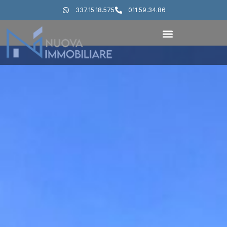
337.15.18.575
011.59.34.86