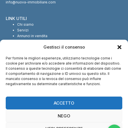
info@nuova-immobiliare.com
LINK UTILI
Chi siamo
Servizi
Annunci in vendita
Annunci in affitto
Gestisci il consenso
Contatti
Per fornire le migliori esperienze, utilizziamo tecnologie come i
SEGUICI SUI SOCIAL
cookie per archiviare e/o accedere alle informazioni del dispositivo.
Il consenso a queste tecnologie ci consentirà di elaborare dati come
il comportamento di navigazione o ID univoci su questo sito. Il
mancato consenso o la revoca del consenso può influire
negativamente su determinate caratteristiche e funzioni.
CI TROVI ANCHE SU:
ACCETTO
NEGO