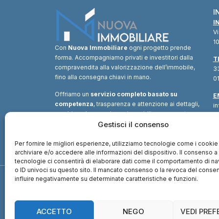
I
I
V
10
Con
Nuova Immobiliare
ogni progetto prende
forma. Accompagniamo privati e investitori dalla
T
compravendita alla valorizzazione dell’immobile,
33
fino alla consegna chiavi in mano.
01
Offriamo un
servizio completo basato su
E
competenza
, trasparenza e attenzione ai dettagli,
i
combinando consulenza immobiliare, supporto
tecnico e soluzioni finanziarie.
Gestisci il consenso
Un unico
interlocutore
per trasformare ogni opportunità in
valore.
Per fornire le migliori esperienze, utilizziamo tecnologie come i cookie
archiviare e/o accedere alle informazioni del dispositivo. Il consenso 
tecnologie ci consentirà di elaborare dati come il comportamento di n
o ID univoci su questo sito. Il mancato consenso o la revoca del cons
influire negativamente su determinate caratteristiche e funzioni.
ACCETTO
NEGO
VEDI PRE