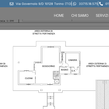
Via Governolo 9/D 10128 Torino (TO)
337.15.18.575
01
HOME
CHI SIAMO
SERVIZI