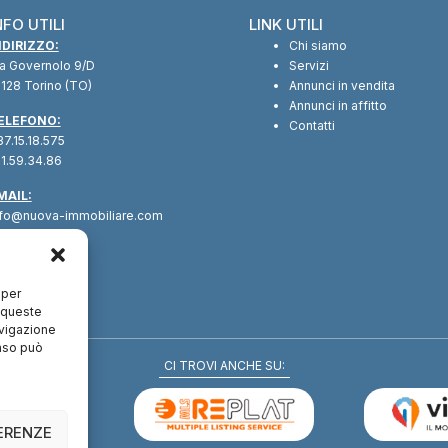
NFO UTILI
LINK UTILI
NDIRIZZO:
Chi siamo
ia Governolo 9/D
Servizi
128 Torino (TO)
Annunci in vendita
Annunci in affitto
ELEFONO:
Contatti
7.15.18.575
1.59.34.86
MAIL:
nfo@nuova-immobiliare.com
 per
a queste
avigazione
enso può
CI TROVI ANCHE SU:
FERENZE