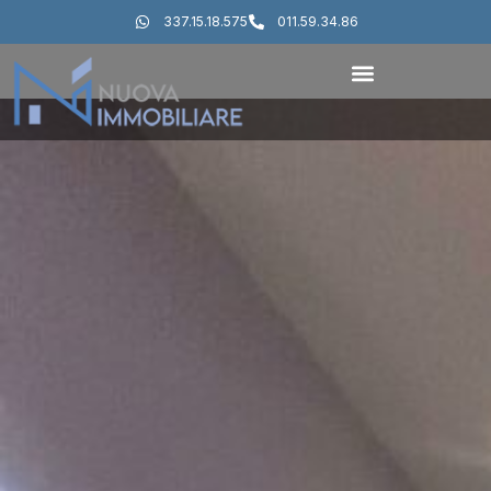
337.15.18.575
011.59.34.86