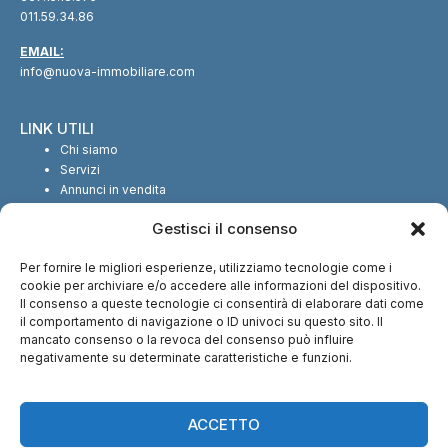
011.59.34.86
EMAIL:
info@nuova-immobiliare.com
LINK UTILI
Chi siamo
Servizi
Annunci in vendita
Annunci in affitto
Gestisci il consenso
Contatti
Per fornire le migliori esperienze, utilizziamo tecnologie come i
SEGUICI SUI SOCIAL
cookie per archiviare e/o accedere alle informazioni del dispositivo.
Il consenso a queste tecnologie ci consentirà di elaborare dati come
il comportamento di navigazione o ID univoci su questo sito. Il
mancato consenso o la revoca del consenso può influire
negativamente su determinate caratteristiche e funzioni.
CI TROVI ANCHE SU:
ACCETTO