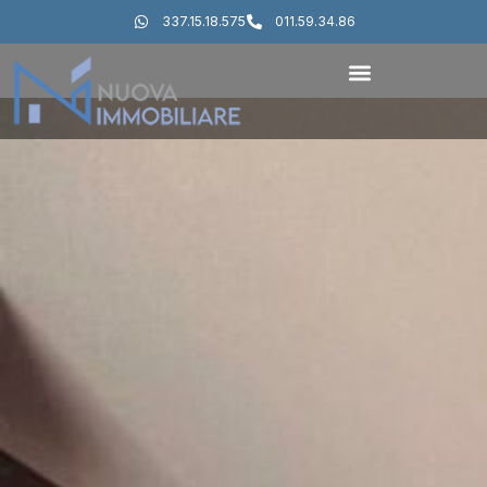
337.15.18.575
011.59.34.86