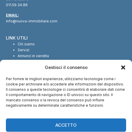
011.59.34.86
EMAIL:
info@nuova-immobiliare.com
LINK UTILI
Chi siamo
Servizi
Annunci in vendita
Annunci in affitto
Gestisci il consenso
Contatti
Per fornire le migliori esperienze, utilizziamo tecnologie come i
SEGUICI SUI SOCIAL
cookie per archiviare e/o accedere alle informazioni del dispositivo.
Il consenso a queste tecnologie ci consentirà di elaborare dati come
il comportamento di navigazione o ID univoci su questo sito. Il
mancato consenso o la revoca del consenso può influire
negativamente su determinate caratteristiche e funzioni.
CI TROVI ANCHE SU:
ACCETTO