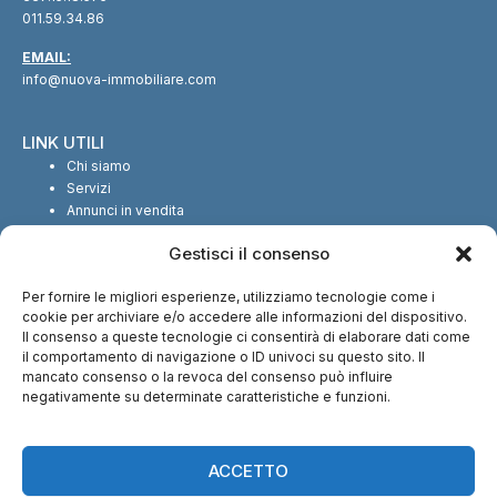
011.59.34.86
EMAIL:
info@nuova-immobiliare.com
LINK UTILI
Chi siamo
Servizi
Annunci in vendita
Annunci in affitto
Gestisci il consenso
Contatti
Per fornire le migliori esperienze, utilizziamo tecnologie come i
SEGUICI SUI SOCIAL
cookie per archiviare e/o accedere alle informazioni del dispositivo.
Il consenso a queste tecnologie ci consentirà di elaborare dati come
il comportamento di navigazione o ID univoci su questo sito. Il
mancato consenso o la revoca del consenso può influire
negativamente su determinate caratteristiche e funzioni.
CI TROVI ANCHE SU:
ACCETTO