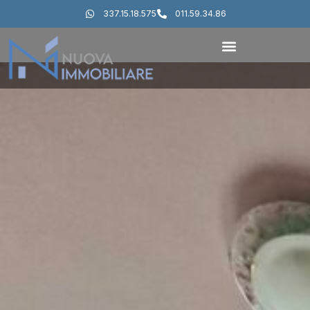
337.15.18.575
011.59.34.86