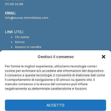
011.59.34.86
EMAIL:
info@nuova-immobiliare.com
LINK UTILI
Chi siamo
Servizi
Annunci in vendita
Annunci in affitto
Gestisci il consenso
Contatti
Per fornire le migliori esperienze, utilizziamo tecnologie come i
SEGUICI SUI SOCIAL
cookie per archiviare e/o accedere alle informazioni del dispositivo.
Il consenso a queste tecnologie ci consentirà di elaborare dati come
il comportamento di navigazione o ID univoci su questo sito. Il
mancato consenso o la revoca del consenso può influire
negativamente su determinate caratteristiche e funzioni.
CI TROVI ANCHE SU:
ACCETTO