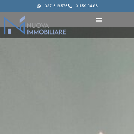
337.15.18.575
011.59.34.86