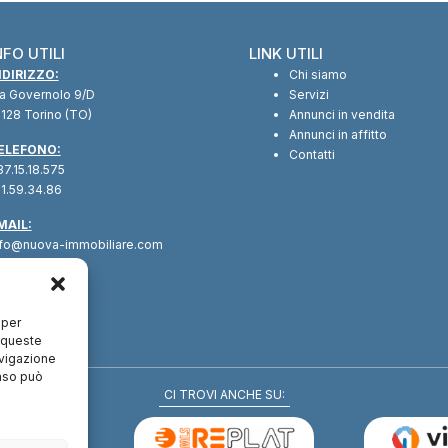
NFO UTILI
LINK UTILI
NDIRIZZO:
Chi siamo
ia Governolo 9/D
Servizi
128 Torino (TO)
Annunci in vendita
Annunci in affitto
ELEFONO:
Contatti
7.15.18.575
1.59.34.86
MAIL:
nfo@nuova-immobiliare.com
 per
a queste
avigazione
enso può
CI TROVI ANCHE SU: