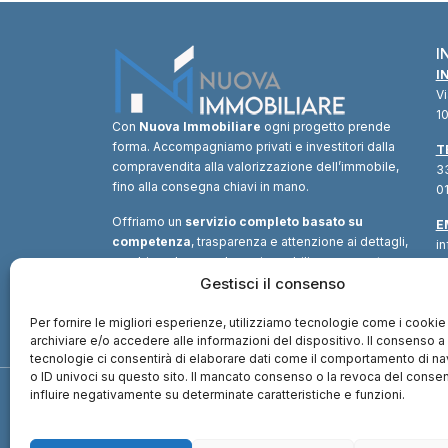
I
I
V
10
Con
Nuova Immobiliare
ogni progetto prende
forma. Accompagniamo privati e investitori dalla
T
compravendita alla valorizzazione dell’immobile,
33
fino alla consegna chiavi in mano.
01
Offriamo un
servizio completo basato su
E
competenza
, trasparenza e attenzione ai dettagli,
i
combinando consulenza immobiliare, supporto
tecnico e soluzioni finanziarie.
Gestisci il consenso
Un unico
interlocutore
per trasformare ogni opportunità in
valore.
Per fornire le migliori esperienze, utilizziamo tecnologie come i cookie
archiviare e/o accedere alle informazioni del dispositivo. Il consenso 
tecnologie ci consentirà di elaborare dati come il comportamento di n
o ID univoci su questo sito. Il mancato consenso o la revoca del cons
influire negativamente su determinate caratteristiche e funzioni.