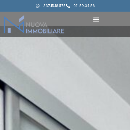
337.15.18.575
011.59.34.86