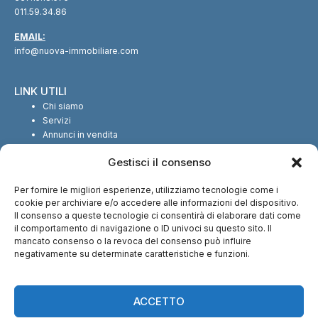
011.59.34.86
EMAIL:
info@nuova-immobiliare.com
LINK UTILI
Chi siamo
Servizi
Annunci in vendita
Annunci in affitto
Gestisci il consenso
Contatti
Per fornire le migliori esperienze, utilizziamo tecnologie come i
SEGUICI SUI SOCIAL
cookie per archiviare e/o accedere alle informazioni del dispositivo.
Il consenso a queste tecnologie ci consentirà di elaborare dati come
il comportamento di navigazione o ID univoci su questo sito. Il
mancato consenso o la revoca del consenso può influire
negativamente su determinate caratteristiche e funzioni.
CI TROVI ANCHE SU:
ACCETTO