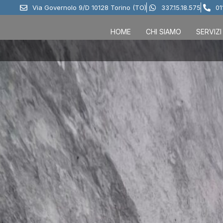
Via Governolo 9/D 10128 Torino (TO)
337.15.18.575
01
HOME
CHI SIAMO
SERVIZI