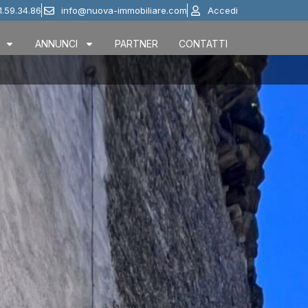
1.59.34.86
info@nuova-immobiliare.com
Accedi
ANNUNCI
PARTNER
CONTATTI