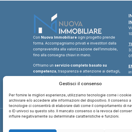
I
I
V
10
Con
Nuova Immobiliare
ogni progetto prende
forma. Accompagniamo privati e investitori dalla
T
compravendita alla valorizzazione dell’immobile,
33
fino alla consegna chiavi in mano.
01
Offriamo un
servizio completo basato su
E
competenza
, trasparenza e attenzione ai dettagli,
i
combinando consulenza immobiliare, supporto
tecnico e soluzioni finanziarie.
Gestisci il consenso
Un unico
interlocutore
per trasformare ogni opportunità in
valore.
Per fornire le migliori esperienze, utilizziamo tecnologie come i cookie
archiviare e/o accedere alle informazioni del dispositivo. Il consenso 
tecnologie ci consentirà di elaborare dati come il comportamento di n
o ID univoci su questo sito. Il mancato consenso o la revoca del cons
influire negativamente su determinate caratteristiche e funzioni.