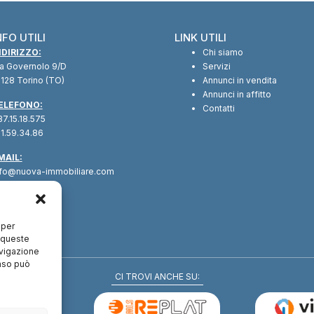
NFO UTILI
LINK UTILI
NDIRIZZO:
Chi siamo
ia Governolo 9/D
Servizi
128 Torino (TO)
Annunci in vendita
Annunci in affitto
ELEFONO:
Contatti
7.15.18.575
1.59.34.86
MAIL:
nfo@nuova-immobiliare.com
 per
a queste
avigazione
enso può
CI TROVI ANCHE SU: