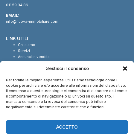
011.59.34.86
EMAIL:
info@nuova-immobiliare.com
LINK UTILI
Chi siamo
Servizi
Annunci in vendita
Annunci in affitto
Gestisci il consenso
Contatti
Per fornire le migliori esperienze, utilizziamo tecnologie come i
SEGUICI SUI SOCIAL
cookie per archiviare e/o accedere alle informazioni del dispositivo.
Il consenso a queste tecnologie ci consentirà di elaborare dati come
il comportamento di navigazione o ID univoci su questo sito. Il
mancato consenso o la revoca del consenso può influire
negativamente su determinate caratteristiche e funzioni.
CI TROVI ANCHE SU:
ACCETTO