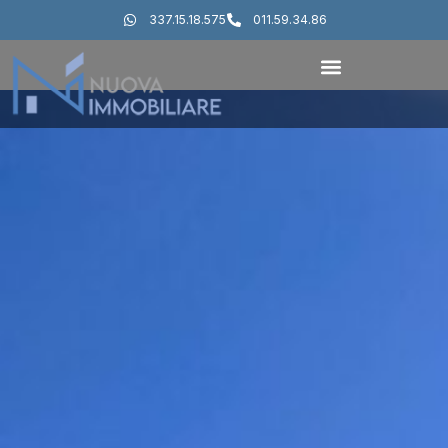
337.15.18.575
011.59.34.86