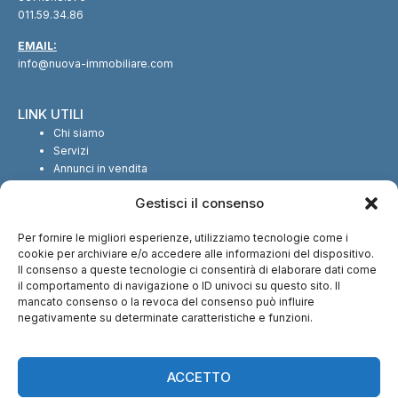
011.59.34.86
EMAIL:
info@nuova-immobiliare.com
LINK UTILI
Chi siamo
Servizi
Annunci in vendita
Annunci in affitto
Gestisci il consenso
Contatti
Per fornire le migliori esperienze, utilizziamo tecnologie come i
SEGUICI SUI SOCIAL
cookie per archiviare e/o accedere alle informazioni del dispositivo.
Il consenso a queste tecnologie ci consentirà di elaborare dati come
il comportamento di navigazione o ID univoci su questo sito. Il
mancato consenso o la revoca del consenso può influire
negativamente su determinate caratteristiche e funzioni.
CI TROVI ANCHE SU:
ACCETTO