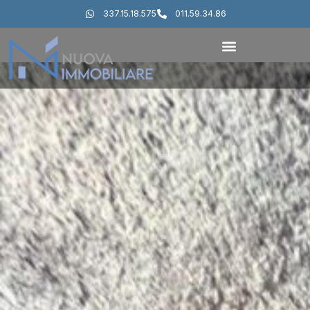
337.15.18.575
011.59.34.86