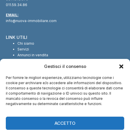
011.59.34.86
EMAIL:
info@nuova-immobiliare.com
LINK UTILI
Chi siamo
Servizi
Annunci in vendita
Annunci in affitto
Gestisci il consenso
Contatti
Per fornire le migliori esperienze, utilizziamo tecnologie come i
SEGUICI SUI SOCIAL
cookie per archiviare e/o accedere alle informazioni del dispositivo.
Il consenso a queste tecnologie ci consentirà di elaborare dati come
il comportamento di navigazione o ID univoci su questo sito. Il
mancato consenso o la revoca del consenso può influire
negativamente su determinate caratteristiche e funzioni.
CI TROVI ANCHE SU:
ACCETTO