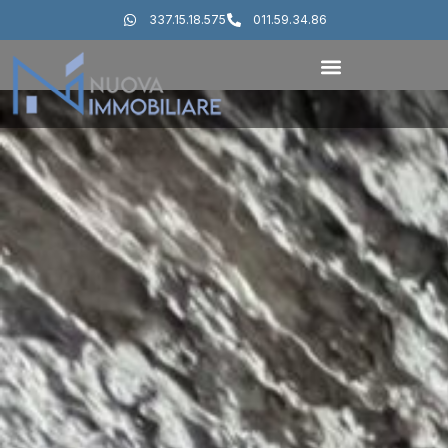
337.15.18.575
011.59.34.86