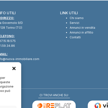
NFO UTILI
LINK UTILI
NDIRIZZO:
Chi siamo
ia Governolo 9/D
Servizi
128 Torino (TO)
Annunci in vendita
Annunci in affitto
ELEFONO:
Contatti
7.15.18.575
1.59.34.86
MAIL:
nfo@nuova-immobiliare.com
 per
a queste
avigazione
enso può
CI TROVI ANCHE SU: