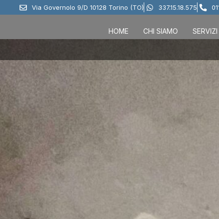
Via Governolo 9/D 10128 Torino (TO)
337.15.18.575
01
HOME
CHI SIAMO
SERVIZI