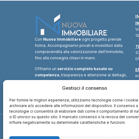
I
I
V
10
Con
Nuova Immobiliare
ogni progetto prende
forma. Accompagniamo privati e investitori dalla
T
compravendita alla valorizzazione dell’immobile,
33
fino alla consegna chiavi in mano.
01
Offriamo un
servizio completo basato su
E
competenza
, trasparenza e attenzione ai dettagli,
i
combinando consulenza immobiliare, supporto
tecnico e soluzioni finanziarie.
Gestisci il consenso
Un unico
interlocutore
per trasformare ogni opportunità in
valore.
Per fornire le migliori esperienze, utilizziamo tecnologie come i cookie
archiviare e/o accedere alle informazioni del dispositivo. Il consenso 
tecnologie ci consentirà di elaborare dati come il comportamento di n
o ID univoci su questo sito. Il mancato consenso o la revoca del cons
influire negativamente su determinate caratteristiche e funzioni.