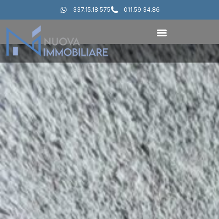
337.15.18.575
011.59.34.86