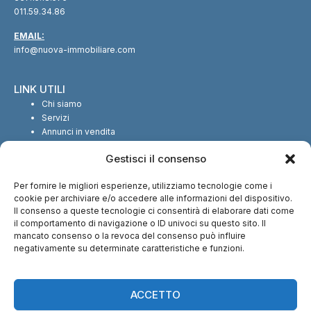
011.59.34.86
EMAIL:
info@nuova-immobiliare.com
LINK UTILI
Chi siamo
Servizi
Annunci in vendita
Annunci in affitto
Gestisci il consenso
Contatti
Per fornire le migliori esperienze, utilizziamo tecnologie come i
SEGUICI SUI SOCIAL
cookie per archiviare e/o accedere alle informazioni del dispositivo.
Il consenso a queste tecnologie ci consentirà di elaborare dati come
il comportamento di navigazione o ID univoci su questo sito. Il
mancato consenso o la revoca del consenso può influire
negativamente su determinate caratteristiche e funzioni.
CI TROVI ANCHE SU:
ACCETTO