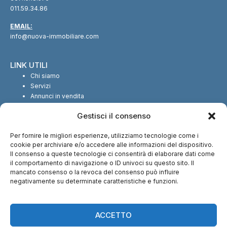
011.59.34.86
EMAIL:
info@nuova-immobiliare.com
LINK UTILI
Chi siamo
Servizi
Annunci in vendita
Annunci in affitto
Gestisci il consenso
Contatti
Per fornire le migliori esperienze, utilizziamo tecnologie come i
SEGUICI SUI SOCIAL
cookie per archiviare e/o accedere alle informazioni del dispositivo.
Il consenso a queste tecnologie ci consentirà di elaborare dati come
il comportamento di navigazione o ID univoci su questo sito. Il
mancato consenso o la revoca del consenso può influire
negativamente su determinate caratteristiche e funzioni.
CI TROVI ANCHE SU:
ACCETTO