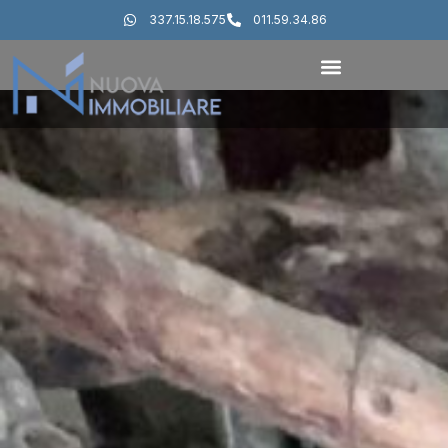
337.15.18.575
011.59.34.86