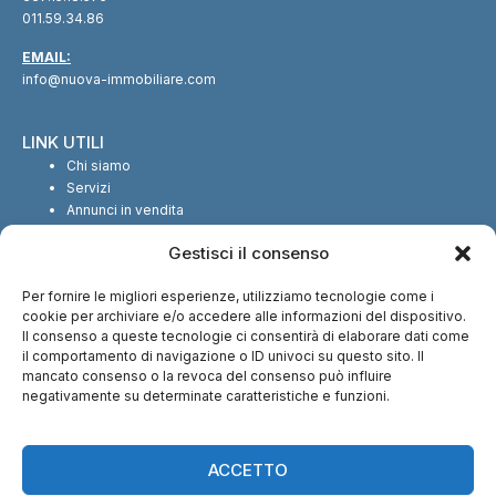
011.59.34.86
EMAIL:
info@nuova-immobiliare.com
LINK UTILI
Chi siamo
Servizi
Annunci in vendita
Annunci in affitto
Gestisci il consenso
Contatti
Per fornire le migliori esperienze, utilizziamo tecnologie come i
SEGUICI SUI SOCIAL
cookie per archiviare e/o accedere alle informazioni del dispositivo.
Il consenso a queste tecnologie ci consentirà di elaborare dati come
il comportamento di navigazione o ID univoci su questo sito. Il
mancato consenso o la revoca del consenso può influire
negativamente su determinate caratteristiche e funzioni.
CI TROVI ANCHE SU:
ACCETTO