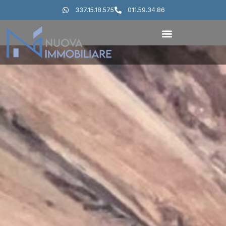
337.15.18.575
011.59.34.86