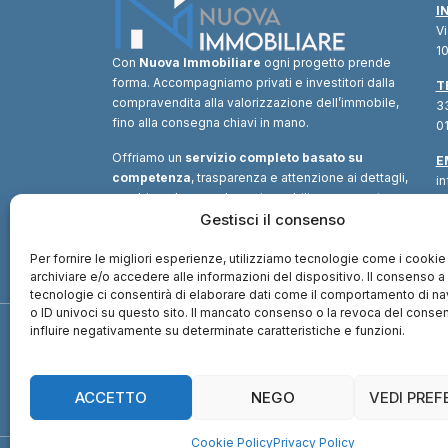
I
V
10
Con
Nuova Immobiliare
ogni progetto prende
forma. Accompagniamo privati e investitori dalla
T
compravendita alla valorizzazione dell’immobile,
33
fino alla consegna chiavi in mano.
01
Offriamo un
servizio completo basato su
E
competenza
, trasparenza e attenzione ai dettagli,
i
combinando consulenza immobiliare, supporto
tecnico e soluzioni finanziarie.
Gestisci il consenso
Un unico
interlocutore
per trasformare ogni opportunità in
valore.
Per fornire le migliori esperienze, utilizziamo tecnologie come i cookie
archiviare e/o accedere alle informazioni del dispositivo. Il consenso 
tecnologie ci consentirà di elaborare dati come il comportamento di n
o ID univoci su questo sito. Il mancato consenso o la revoca del cons
influire negativamente su determinate caratteristiche e funzioni.
ACCETTO
NEGO
VEDI PRE
Cookie Policy
Privacy Policy