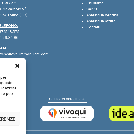
NDIRIZZO:
Chi siamo
ia Governolo 9/D
Servizi
128 Torino (TO)
Annunci in vendita
Annunci in affitto
ELEFONO:
Contatti
7.15.18.575
1.59.34.86
MAIL:
nfo@nuova-immobiliare.com
 per
a queste
avigazione
enso può
CI TROVI ANCHE SU:
FERENZE