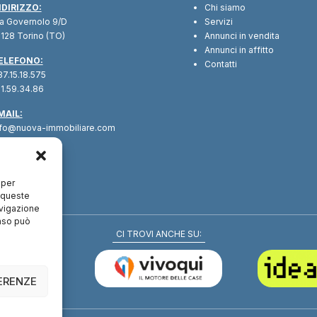
NDIRIZZO:
Chi siamo
ia Governolo 9/D
Servizi
128 Torino (TO)
Annunci in vendita
Annunci in affitto
ELEFONO:
Contatti
7.15.18.575
1.59.34.86
MAIL:
nfo@nuova-immobiliare.com
 per
a queste
avigazione
enso può
CI TROVI ANCHE SU:
FERENZE