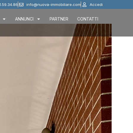
1.59.34.86
info@nuova-immobiliare.com
Accedi
ANNUNCI
PARTNER
CONTATTI