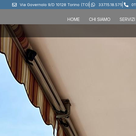
Via Governolo 9/D 10128 Torino (TO)
337.15.18.575
01
HOME
CHI SIAMO
SERVIZI