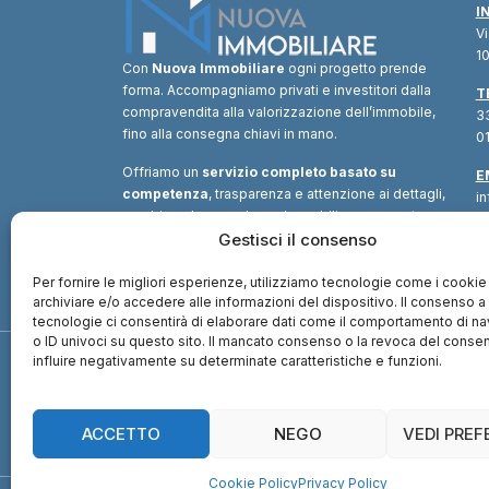
I
V
10
Con
Nuova Immobiliare
ogni progetto prende
forma. Accompagniamo privati e investitori dalla
T
compravendita alla valorizzazione dell’immobile,
33
fino alla consegna chiavi in mano.
01
Offriamo un
servizio completo basato su
E
competenza
, trasparenza e attenzione ai dettagli,
i
combinando consulenza immobiliare, supporto
tecnico e soluzioni finanziarie.
Gestisci il consenso
Un unico
interlocutore
per trasformare ogni opportunità in
valore.
Per fornire le migliori esperienze, utilizziamo tecnologie come i cookie
archiviare e/o accedere alle informazioni del dispositivo. Il consenso 
tecnologie ci consentirà di elaborare dati come il comportamento di n
o ID univoci su questo sito. Il mancato consenso o la revoca del cons
influire negativamente su determinate caratteristiche e funzioni.
ACCETTO
NEGO
VEDI PRE
Cookie Policy
Privacy Policy