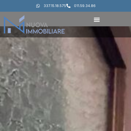
337.15.18.575
011.59.34.86