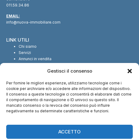
011.59.34.86
EMAIL:
info@nuova-immobiliare.com
LINK UTILI
Chi siamo
Servizi
Annunci in vendita
Annunci in affitto
Gestisci il consenso
Contatti
Per fornire le migliori esperienze, utilizziamo tecnologie come i
SEGUICI SUI SOCIAL
cookie per archiviare e/o accedere alle informazioni del dispositivo.
Il consenso a queste tecnologie ci consentirà di elaborare dati come
il comportamento di navigazione o ID univoci su questo sito. Il
mancato consenso o la revoca del consenso può influire
negativamente su determinate caratteristiche e funzioni.
CI TROVI ANCHE SU:
ACCETTO