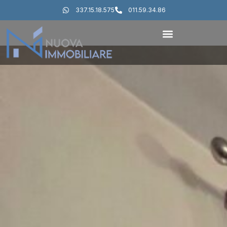
337.15.18.575
011.59.34.86