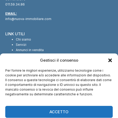
011.59.34.86
EMAIL:
info@nuova-immobiliare.com
LINK UTILI
Chi siamo
Servizi
Annunci in vendita
Annunci in affitto
Gestisci il consenso
Contatti
Per fornire le migliori esperienze, utilizziamo tecnologie come i
SEGUICI SUI SOCIAL
cookie per archiviare e/o accedere alle informazioni del dispositivo.
Il consenso a queste tecnologie ci consentirà di elaborare dati come
il comportamento di navigazione o ID univoci su questo sito. Il
mancato consenso o la revoca del consenso può influire
negativamente su determinate caratteristiche e funzioni.
CI TROVI ANCHE SU:
ACCETTO