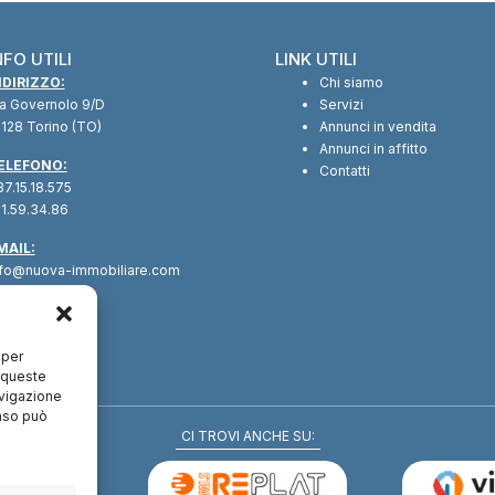
NFO UTILI
LINK UTILI
NDIRIZZO:
Chi siamo
ia Governolo 9/D
Servizi
128 Torino (TO)
Annunci in vendita
Annunci in affitto
ELEFONO:
Contatti
7.15.18.575
1.59.34.86
MAIL:
nfo@nuova-immobiliare.com
 per
a queste
avigazione
enso può
CI TROVI ANCHE SU: