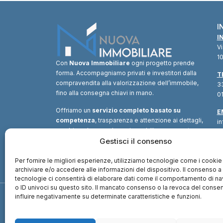
I
I
V
10
Con
Nuova Immobiliare
ogni progetto prende
forma. Accompagniamo privati e investitori dalla
T
compravendita alla valorizzazione dell’immobile,
33
fino alla consegna chiavi in mano.
01
Offriamo un
servizio completo basato su
E
competenza
, trasparenza e attenzione ai dettagli,
i
combinando consulenza immobiliare, supporto
tecnico e soluzioni finanziarie.
Gestisci il consenso
Un unico
interlocutore
per trasformare ogni opportunità in
valore.
Per fornire le migliori esperienze, utilizziamo tecnologie come i cookie
archiviare e/o accedere alle informazioni del dispositivo. Il consenso 
tecnologie ci consentirà di elaborare dati come il comportamento di n
o ID univoci su questo sito. Il mancato consenso o la revoca del cons
influire negativamente su determinate caratteristiche e funzioni.