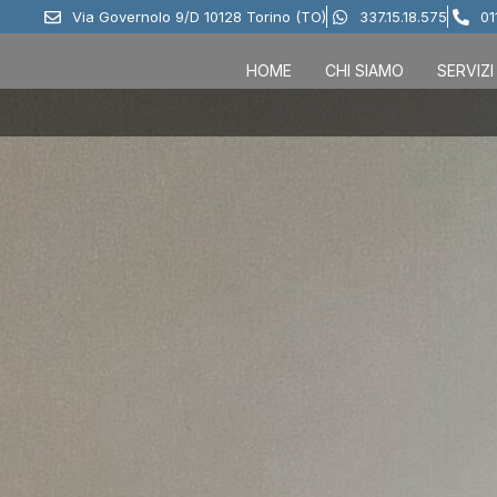
Via Governolo 9/D 10128 Torino (TO)
337.15.18.575
01
HOME
CHI SIAMO
SERVIZI