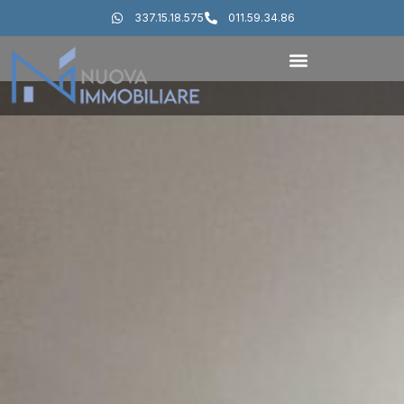
337.15.18.575
011.59.34.86