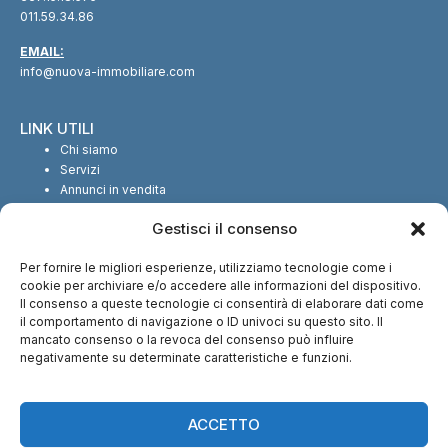
011.59.34.86
EMAIL:
info@nuova-immobiliare.com
LINK UTILI
Chi siamo
Servizi
Annunci in vendita
Annunci in affitto
Gestisci il consenso
Contatti
Per fornire le migliori esperienze, utilizziamo tecnologie come i
SEGUICI SUI SOCIAL
cookie per archiviare e/o accedere alle informazioni del dispositivo.
Il consenso a queste tecnologie ci consentirà di elaborare dati come
il comportamento di navigazione o ID univoci su questo sito. Il
mancato consenso o la revoca del consenso può influire
negativamente su determinate caratteristiche e funzioni.
CI TROVI ANCHE SU:
ACCETTO