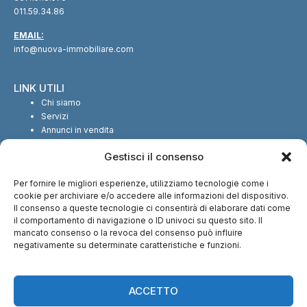
011.59.34.86
EMAIL:
info@nuova-immobiliare.com
LINK UTILI
Chi siamo
Servizi
Annunci in vendita
Annunci in affitto
Gestisci il consenso
Contatti
Per fornire le migliori esperienze, utilizziamo tecnologie come i
SEGUICI SUI SOCIAL
cookie per archiviare e/o accedere alle informazioni del dispositivo.
Il consenso a queste tecnologie ci consentirà di elaborare dati come
il comportamento di navigazione o ID univoci su questo sito. Il
mancato consenso o la revoca del consenso può influire
negativamente su determinate caratteristiche e funzioni.
CI TROVI ANCHE SU:
ACCETTO