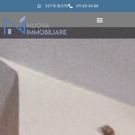
337.15.18.575
011.59.34.86