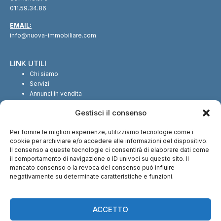
011.59.34.86
EMAIL:
info@nuova-immobiliare.com
LINK UTILI
Chi siamo
Servizi
Annunci in vendita
Annunci in affitto
Gestisci il consenso
Contatti
Per fornire le migliori esperienze, utilizziamo tecnologie come i
SEGUICI SUI SOCIAL
cookie per archiviare e/o accedere alle informazioni del dispositivo.
Il consenso a queste tecnologie ci consentirà di elaborare dati come
il comportamento di navigazione o ID univoci su questo sito. Il
mancato consenso o la revoca del consenso può influire
negativamente su determinate caratteristiche e funzioni.
CI TROVI ANCHE SU:
ACCETTO