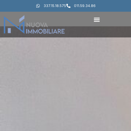
337.15.18.575
011.59.34.86