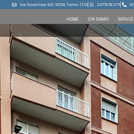
Via Governolo 9/D 10128 Torino (TO)
337.15.18.575
01
HOME
CHI SIAMO
SERVIZI