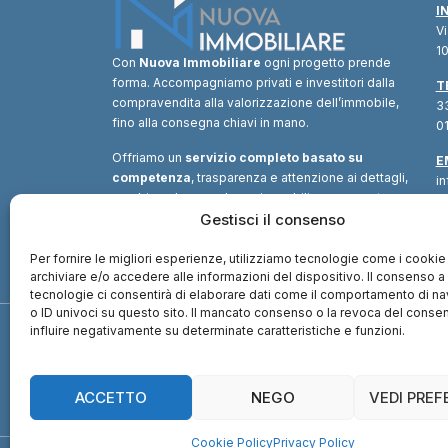
I
V
10
Con
Nuova Immobiliare
ogni progetto prende
forma. Accompagniamo privati e investitori dalla
T
compravendita alla valorizzazione dell’immobile,
33
fino alla consegna chiavi in mano.
01
Offriamo un
servizio completo basato su
E
competenza
, trasparenza e attenzione ai dettagli,
i
combinando consulenza immobiliare, supporto
tecnico e soluzioni finanziarie.
Gestisci il consenso
Un unico
interlocutore
per trasformare ogni opportunità in
valore.
Per fornire le migliori esperienze, utilizziamo tecnologie come i cookie
archiviare e/o accedere alle informazioni del dispositivo. Il consenso 
tecnologie ci consentirà di elaborare dati come il comportamento di n
o ID univoci su questo sito. Il mancato consenso o la revoca del cons
influire negativamente su determinate caratteristiche e funzioni.
ACCETTO
NEGO
VEDI PRE
Cookie Policy
Privacy Policy