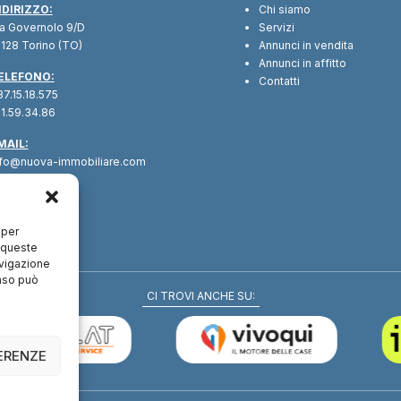
NDIRIZZO:
Chi siamo
ia Governolo 9/D
Servizi
128 Torino (TO)
Annunci in vendita
Annunci in affitto
ELEFONO:
Contatti
7.15.18.575
1.59.34.86
MAIL:
nfo@nuova-immobiliare.com
 per
a queste
avigazione
enso può
CI TROVI ANCHE SU:
FERENZE