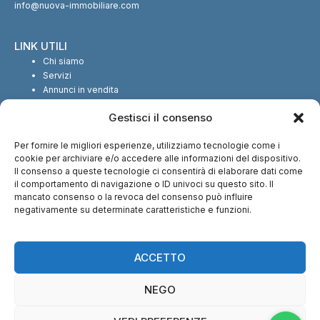
info@nuova-immobiliare.com
LINK UTILI
Chi siamo
Servizi
Annunci in vendita
Annunci in affitto
Gestisci il consenso
Contatti
Per fornire le migliori esperienze, utilizziamo tecnologie come i
SEGUICI SUI SOCIAL
cookie per archiviare e/o accedere alle informazioni del dispositivo.
Il consenso a queste tecnologie ci consentirà di elaborare dati come
il comportamento di navigazione o ID univoci su questo sito. Il
mancato consenso o la revoca del consenso può influire
negativamente su determinate caratteristiche e funzioni.
CI TROVI ANCHE SU:
ACCETTO
NEGO