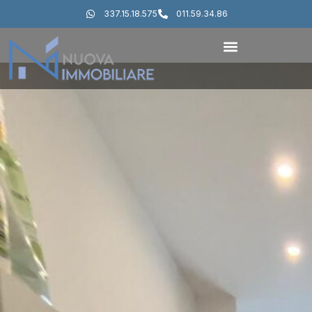
337.15.18.575
011.59.34.86